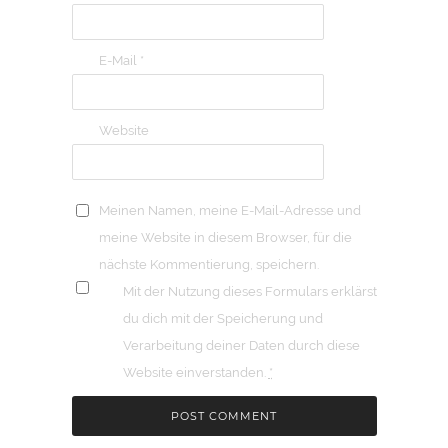
E-Mail
*
Website
Meinen Namen, meine E-Mail-Adresse und
meine Website in diesem Browser, für die
nächste Kommentierung, speichern.
Mit der Nutzung dieses Formulars erklärst
du dich mit der Speicherung und
Verarbeitung deiner Daten durch diese
Website einverstanden.
*