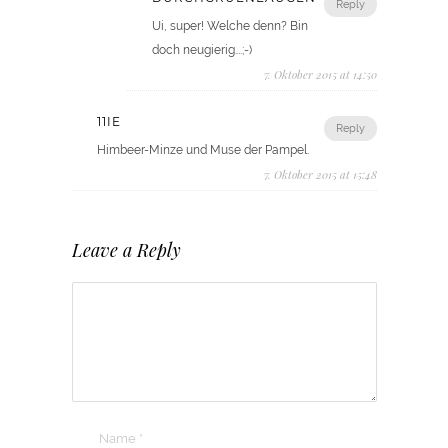
Reply
Ui, super! Welche denn? Bin
doch neugierig….;-)
7. Oktober 2015 at 14:50
11IE
Reply
Himbeer-Minze und Muse der Pampel.
7. Oktober 2015 at 15:48
Leave a Reply
Name
*