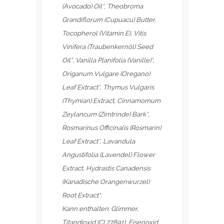
(Avocado) Oil*, Theobroma
Grandiflorum (Cupuacu) Butter,
Tocopherol (Vitamin E), Vitis
Vinifera (Traubenkernöl) Seed
Oil*, Vanilla Planifolia (Vanille)*,
Origanum Vulgare (Oregano)
Leaf Extract*, Thymus Vulgaris
(Thymian) Extract, Cinnamomum
Zeylancum (Zimtrinde) Bark*,
Rosmarinus Officinalis (Rosmarin)
Leaf Extract*, Lavandula
Angustifolia (Lavendel) Flower
Extract, Hydrastis Canadensis
(Kanadische Orangenwurzel)
Root Extract*.
Kann enthalten: Glimmer,
Titandioxid (CI 77891), Eisenoxid