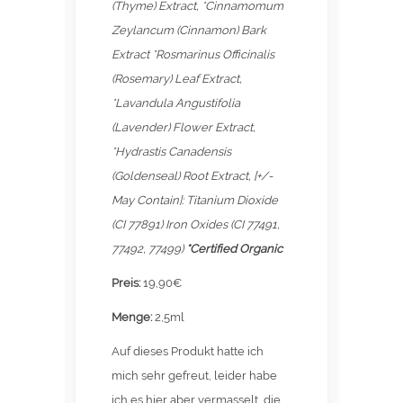
(Thyme) Extract, *Cinnamomum
Zeylancum (Cinnamon) Bark
Extract *Rosmarinus Officinalis
(Rosemary) Leaf Extract,
*Lavandula Angustifolia
(Lavender) Flower Extract,
*Hydrastis Canadensis
(Goldenseal) Root Extract, [+/-
May Contain]: Titanium Dioxide
(CI 77891) Iron Oxides (CI 77491,
77492, 77499)
*Certified Organic
Preis:
19,90€
Menge:
2,5ml
Auf dieses Produkt hatte ich
mich sehr gefreut, leider habe
ich es hier aber vermasselt, die