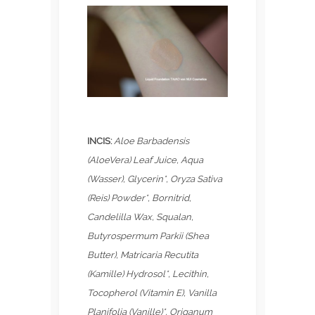
INCIS:
Aloe Barbadensis
(AloeVera) Leaf Juice, Aqua
(Wasser), Glycerin*, Oryza Sativa
(Reis) Powder*, Bornitrid,
Candelilla Wax, Squalan,
Butyrospermum Parkii (Shea
Butter), Matricaria Recutita
(Kamille) Hydrosol*, Lecithin,
Tocopherol (Vitamin E), Vanilla
Planifolia (Vanille)*, Origanum