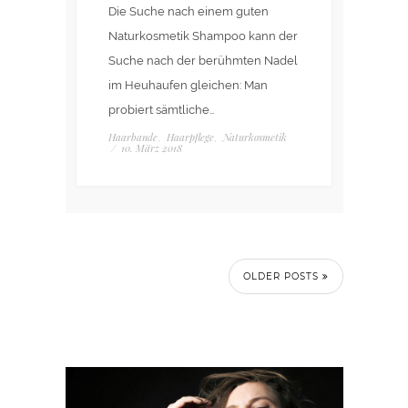
Die Suche nach einem guten
Naturkosmetik Shampoo kann der
Suche nach der berühmten Nadel
im Heuhaufen gleichen: Man
probiert sämtliche…
Haarbande
Haarpflege
Naturkosmetik
,
,
/
10. März 2018
OLDER POSTS