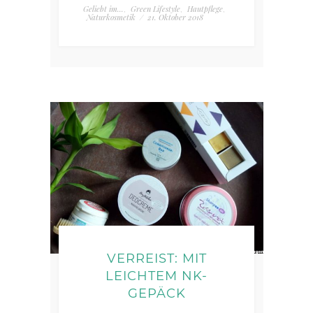
Geliebt im...
Green Lifestyle
Hautpflege
,
,
,
Naturkosmetik
/
21. Oktober 2018
VERREIST: MIT
LEICHTEM NK-
GEPÄCK