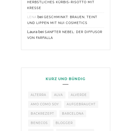
HERBSTLICHES KÜRBIS-RISOTTO MIT
KRESSE
bei
LENA
GESCHMINKT: BRAUEN, TEINT
UND LIPPEN MIT NUI COSMETICS
Laura
bei
SANFTER NEBEL: DER DIFFUSOR
VON FARFALLA
KURZ UND BÜNDIG
ALTERRA
ALVA
ALVERDE
AMO COMO SOY
AUFGEBRAUCHT
BACKREZEPT
BARCELONA
BENECOS
BLOGGER