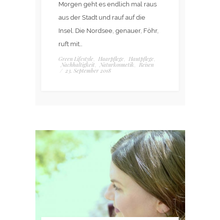
Morgen geht es endlich mal raus
aus der Stadt und rauf auf die
Insel. Die Nordsee, genauer, Föhr,
ruft mit…
Green Lifestyle
Haarpflege
Hautpflege
,
,
,
Nachhaltigkeit
Naturkosmetik
Reisen
,
,
/
23. September 2018