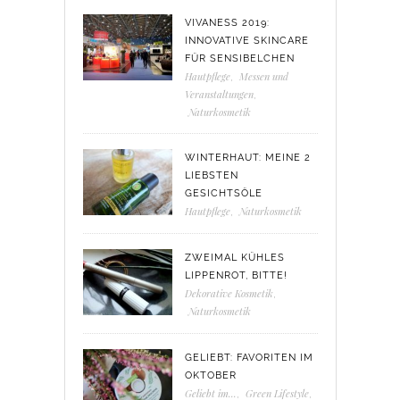
VIVANESS 2019:
INNOVATIVE SKINCARE
FÜR SENSIBELCHEN
Hautpflege
,
Messen und
Veranstaltungen
,
Naturkosmetik
WINTERHAUT: MEINE 2
LIEBSTEN
GESICHTSÖLE
Hautpflege
,
Naturkosmetik
ZWEIMAL KÜHLES
LIPPENROT, BITTE!
Dekorative Kosmetik
,
Naturkosmetik
GELIEBT: FAVORITEN IM
OKTOBER
Geliebt im...
,
Green Lifestyle
,