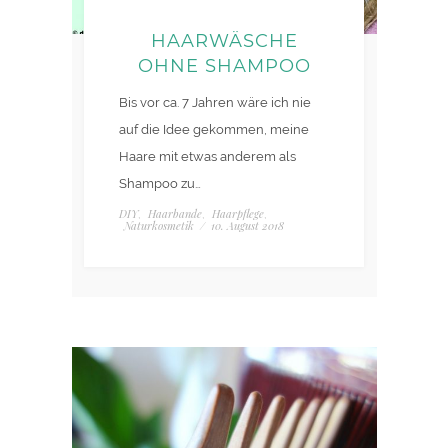
HAARWÄSCHE
OHNE SHAMPOO
Bis vor ca. 7 Jahren wäre ich nie
auf die Idee gekommen, meine
Haare mit etwas anderem als
Shampoo zu…
DIY
Haarbande
Haarpflege
,
,
,
Naturkosmetik
/
10. August 2018