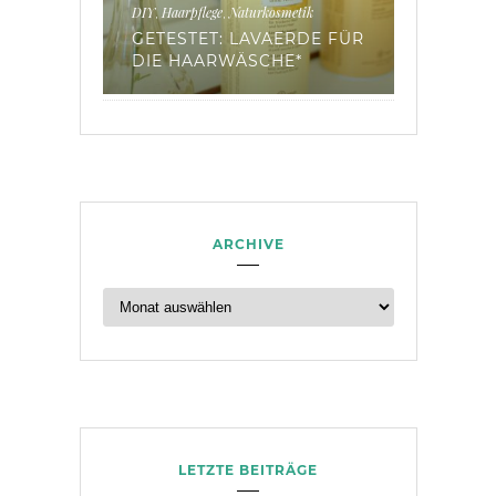
kosmetik
DIY
Haarpflege
Naturkosmetik
Green Lifesty
,
,
Y COLOR
GETESTET: LAVAERDE FÜR
TIPPS F
DIE HAARWÄSCHE*
HOCHZE
ARCHIVE
LETZTE BEITRÄGE