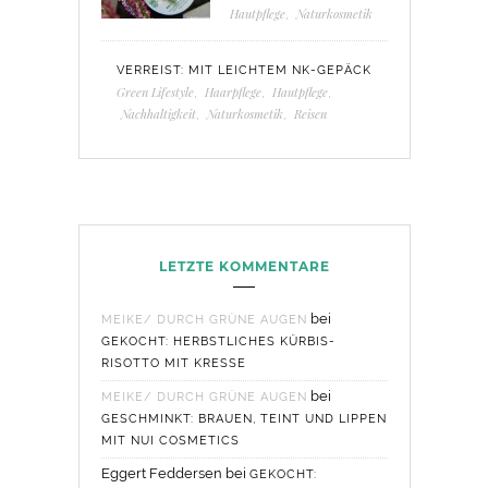
Hautpflege
,
Naturkosmetik
VERREIST: MIT LEICHTEM NK-GEPÄCK
Green Lifestyle
,
Haarpflege
,
Hautpflege
,
Nachhaltigkeit
,
Naturkosmetik
,
Reisen
LETZTE KOMMENTARE
bei
MEIKE/ DURCH GRÜNE AUGEN
GEKOCHT: HERBSTLICHES KÜRBIS-
RISOTTO MIT KRESSE
bei
MEIKE/ DURCH GRÜNE AUGEN
GESCHMINKT: BRAUEN, TEINT UND LIPPEN
MIT NUI COSMETICS
Eggert Feddersen
bei
GEKOCHT: