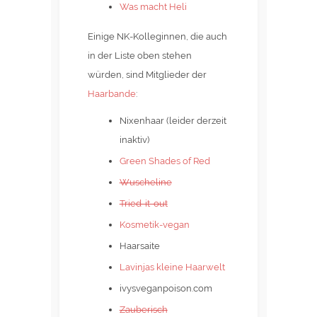
Was macht Heli
Einige NK-Kolleginnen, die auch
in der Liste oben stehen
würden, sind Mitglieder der
Haarbande
:
Nixenhaar (leider derzeit
inaktiv)
Green Shades of Red
Wuscheline
Tried-it-out
Kosmetik-vegan
Haarsaite
Lavinjas kleine Haarwelt
ivysveganpoison.com
Zauberisch