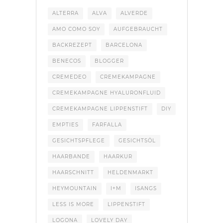
ALTERRA
ALVA
ALVERDE
AMO COMO SOY
AUFGEBRAUCHT
BACKREZEPT
BARCELONA
BENECOS
BLOGGER
CREMEDEO
CREMEKAMPAGNE
CREMEKAMPAGNE HYALURONFLUID
CREMEKAMPAGNE LIPPENSTIFT
DIY
EMPTIES
FARFALLA
GESICHTSPFLEGE
GESICHTSÖL
HAARBANDE
HAARKUR
HAARSCHNITT
HELDENMARKT
HEYMOUNTAIN
I+M
ISANGS
LESS IS MORE
LIPPENSTIFT
LOGONA
LOVELY DAY