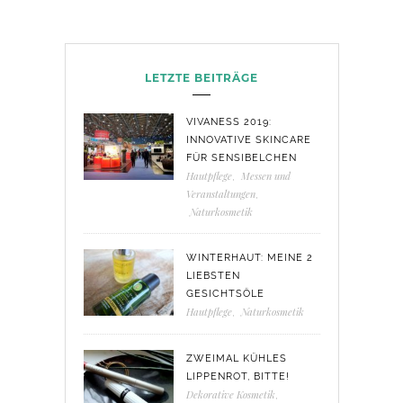
LETZTE BEITRÄGE
VIVANESS 2019:
INNOVATIVE SKINCARE
FÜR SENSIBELCHEN
Hautpflege
,
Messen und
Veranstaltungen
,
Naturkosmetik
WINTERHAUT: MEINE 2
LIEBSTEN
GESICHTSÖLE
Hautpflege
,
Naturkosmetik
ZWEIMAL KÜHLES
LIPPENROT, BITTE!
Dekorative Kosmetik
,