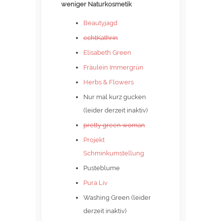
weniger Naturkosmetik
Beautyjagd
echtKathrin
Elisabeth Green
Fräulein Immergrün
Herbs & Flowers
Nur mal kurz gucken
(leider derzeit inaktiv)
pretty green woman
Projekt
Schminkumstellung
Pusteblume
Pura Liv
Washing Green (leider
derzeit inaktiv)