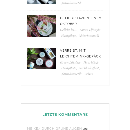
Naturkosmetik
GELIEBT: FAVORITEN IM
OKTOBER
Geliebt im...
,
Green Lifestyle
,
Hautpflege
,
Naturkosmetik
VERREIST: MIT
LEICHTEM NK-GEPÄCK
Green Lifestyle
,
Haarpflege
,
Hautpflege
,
Nachhaltigkeit
,
Naturkosmetik
,
Reisen
LETZTE KOMMENTARE
bei
MEIKE/ DURCH GRÜNE AUGEN