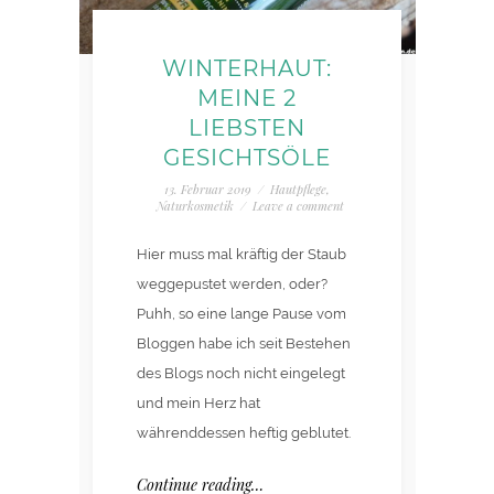
WINTERHAUT:
MEINE 2
LIEBSTEN
GESICHTSÖLE
13. Februar 2019
/
Hautpflege
,
Naturkosmetik
/
Leave a comment
Hier muss mal kräftig der Staub
weggepustet werden, oder?
Puhh, so eine lange Pause vom
Bloggen habe ich seit Bestehen
des Blogs noch nicht eingelegt
und mein Herz hat
währenddessen heftig geblutet.
Continue reading…