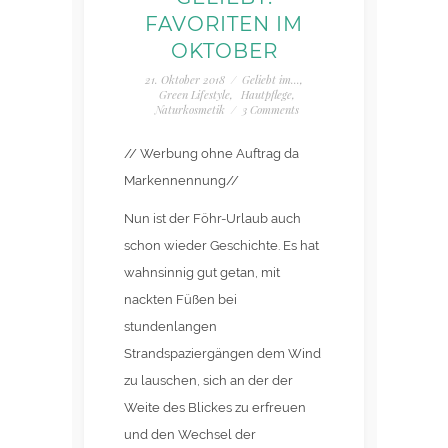
FAVORITEN IM
OKTOBER
21. Oktober 2018
/
Geliebt im...
,
Green Lifestyle
,
Hautpflege
,
Naturkosmetik
/
3 Comments
// Werbung ohne Auftrag da
Markennennung//
Nun ist der Föhr-Urlaub auch
schon wieder Geschichte. Es hat
wahnsinnig gut getan, mit
nackten Füßen bei
stundenlangen
Strandspaziergängen dem Wind
zu lauschen, sich an der der
Weite des Blickes zu erfreuen
und den Wechsel der