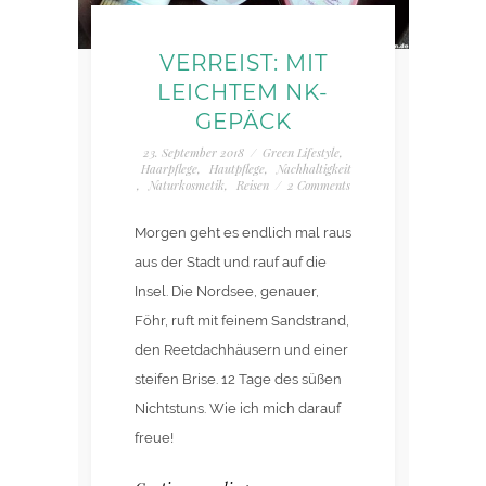
VERREIST: MIT
LEICHTEM NK-
GEPÄCK
23. September 2018
/
Green Lifestyle
,
Haarpflege
,
Hautpflege
,
Nachhaltigkeit
,
Naturkosmetik
,
Reisen
/
2 Comments
Morgen geht es endlich mal raus
aus der Stadt und rauf auf die
Insel. Die Nordsee, genauer,
Föhr, ruft mit feinem Sandstrand,
den Reetdachhäusern und einer
steifen Brise. 12 Tage des süßen
Nichtstuns. Wie ich mich darauf
freue!