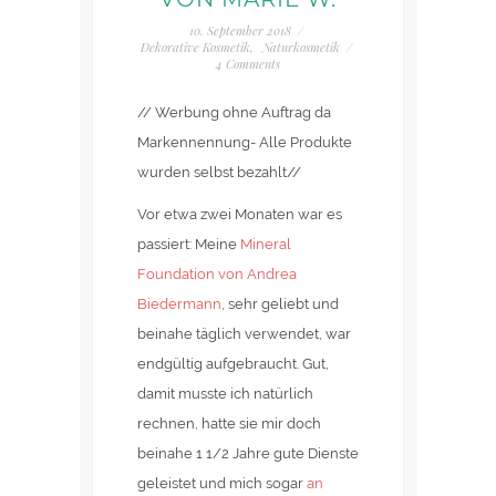
10. September 2018
/
Dekorative Kosmetik
,
Naturkosmetik
/
4 Comments
// Werbung ohne Auftrag da
Markennennung- Alle Produkte
wurden selbst bezahlt//
Vor etwa zwei Monaten war es
passiert: Meine
Mineral
Foundation von Andrea
Biedermann
, sehr geliebt und
beinahe täglich verwendet, war
endgültig aufgebraucht. Gut,
damit musste ich natürlich
rechnen, hatte sie mir doch
beinahe 1 1/2 Jahre gute Dienste
geleistet und mich sogar
an