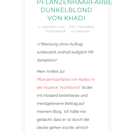
PFLANZENHAARFARBE
DUNKELBLOND
VON KHADI
2. September 2018
/
DIY
,
Haarpflege
,
Naturkosmetik
/
19 Comments
//Werbung ohne Auftrag
(unbezahlt, enthält lediglich PR-
Samples)//
Mein Artikel zur
Pflanzenhaarfarbe von Radico in
der Nuance “Aschblond”
ist der
mit Abstand beliebteste und
meistgelesene Beitrag auf
meinem Blog. Ich hätte nie
gedacht, dass er so durch die
Decke gehen würde, ehrlich