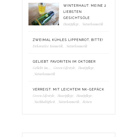
WINTERHAUT: MEINE 2
LIEBSTEN
GESICHTSÖLE
Hautpflege
,
Naturkosmetik
ZWEIMAL KÜHLES LIPPENROT, BITTE!
Dekorative Kosmetik
,
Naturkosmetik
GELIEBT: FAVORITEN IM OKTOBER
Geliebt im...
,
Green Lifestyle
,
Hautpflege
,
Naturkosmetik
VERREIST: MIT LEICHTEM NK-GEPÄCK
Green Lifestyle
,
Haarpflege
,
Hautpflege
,
Nachhaltigkeit
,
Naturkosmetik
,
Reisen