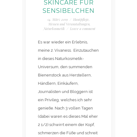
SKINCARE FÜR
SENSIBELCHEN
14. März 2019
/
Hautpflege
,
Messen und Veranstaltungen
,
Naturkosmetik
/
Leave a comment
Es war wieder ein Erlebnis,
meine 2. Vivaness. Einzutauchen
in dieses Naturkosmetik-
Universum, den summenden
Bienenstock aus Herstellern,
Händlern, Einkäufern,
Journalisten und Bloggern ist
ein Privileg, welches ich sehr
genieße. Nach 3 vollen Tagen
(dabei waren es dieses Mal eher
2 1/2) schwirrt einem der Kopf,
schmerzen die Füße und schreit