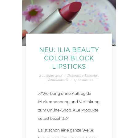
NEU: ILIA BEAUTY
COLOR BLOCK
LIPSTICKS
25. August 2018
/
Dekorative Kosmetik
,
Naturkosmetik
/
14 Comments
//Werbung ohne Auftrag da
Markennennung und Verlinkung
zum Online-Shop. Alle Produkte
selbst bezahlt.//
Es ist schon eine ganze Weile