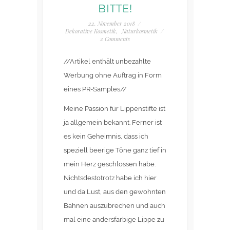
BITTE!
22. November 2018
/
Dekorative Kosmetik
,
Naturkosmetik
/
2 Comments
//Artikel enthält unbezahlte
Werbung ohne Auftrag in Form
eines PR-Samples//
Meine Passion für Lippenstifte ist
ja allgemein bekannt. Ferner ist
es kein Geheimnis, dass ich
speziell beerige Töne ganz tief in
mein Herz geschlossen habe.
Nichtsdestotrotz habe ich hier
und da Lust, aus den gewohnten
Bahnen auszubrechen und auch
mal eine andersfarbige Lippe zu