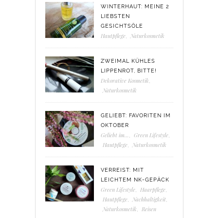
WINTERHAUT: MEINE 2
LIEBSTEN
GESICHTSÖLE
Hautpflege
,
Naturkosmetik
ZWEIMAL KÜHLES
LIPPENROT, BITTE!
Dekorative Kosmetik
,
Naturkosmetik
GELIEBT: FAVORITEN IM
OKTOBER
Geliebt im...
,
Green Lifestyle
,
Hautpflege
,
Naturkosmetik
VERREIST: MIT
LEICHTEM NK-GEPÄCK
Green Lifestyle
,
Haarpflege
,
Hautpflege
,
Nachhaltigkeit
,
Naturkosmetik
,
Reisen