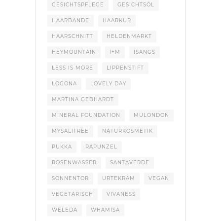
GESICHTSPFLEGE
GESICHTSÖL
HAARBANDE
HAARKUR
HAARSCHNITT
HELDENMARKT
HEYMOUNTAIN
I+M
ISANGS
LESS IS MORE
LIPPENSTIFT
LOGONA
LOVELY DAY
MARTINA GEBHARDT
MINERAL FOUNDATION
MULONDON
MYSALIFREE
NATURKOSMETIK
PUKKA
RAPUNZEL
ROSENWASSER
SANTAVERDE
SONNENTOR
URTEKRAM
VEGAN
VEGETARISCH
VIVANESS
WELEDA
WHAMISA