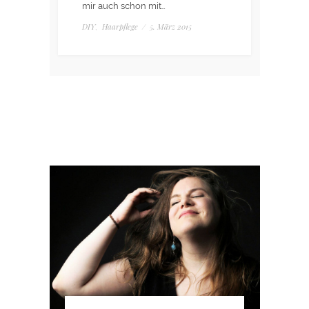
mir auch schon mit…
DIY
Haarpflege
/
5. März 2015
,