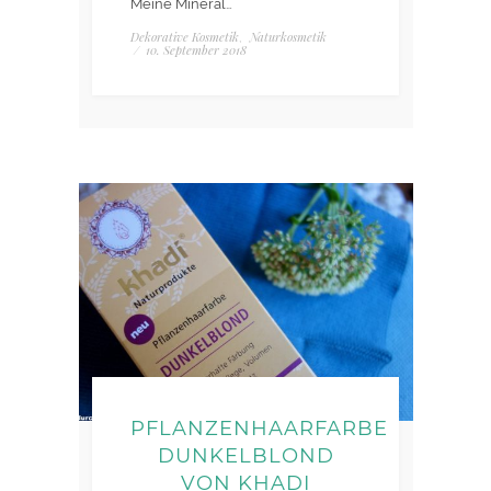
Meine Mineral…
Dekorative Kosmetik
Naturkosmetik
,
/
10. September 2018
PFLANZENHAARFARBE
DUNKELBLOND
VON KHADI