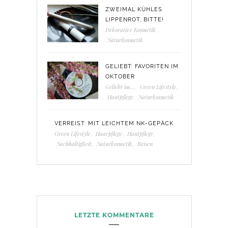
ZWEIMAL KÜHLES
LIPPENROT, BITTE!
Dekorative Kosmetik
,
Naturkosmetik
GELIEBT: FAVORITEN IM
OKTOBER
Geliebt im...
,
Green Lifestyle
,
Hautpflege
,
Naturkosmetik
VERREIST: MIT LEICHTEM NK-GEPÄCK
Green Lifestyle
,
Haarpflege
,
Hautpflege
,
Nachhaltigkeit
,
Naturkosmetik
,
Reisen
LETZTE KOMMENTARE