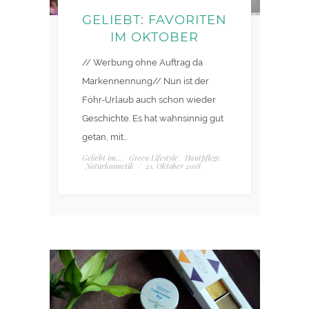
GELIEBT: FAVORITEN
IM OKTOBER
// Werbung ohne Auftrag da
Markennennung// Nun ist der
Föhr-Urlaub auch schon wieder
Geschichte. Es hat wahnsinnig gut
getan, mit…
Geliebt im...
Green Lifestyle
Hautpflege
,
,
,
Naturkosmetik
/
21. Oktober 2018