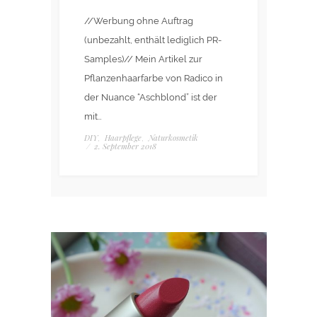
//Werbung ohne Auftrag
(unbezahlt, enthält lediglich PR-
Samples)// Mein Artikel zur
Pflanzenhaarfarbe von Radico in
der Nuance “Aschblond” ist der
mit…
DIY
Haarpflege
Naturkosmetik
,
,
/
2. September 2018