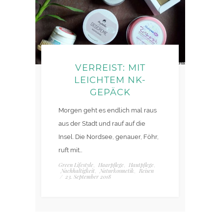
VERREIST: MIT
LEICHTEM NK-
GEPÄCK
Morgen geht es endlich mal raus
aus der Stadt und rauf auf die
Insel. Die Nordsee, genauer, Föhr,
ruft mit…
Green Lifestyle
Haarpflege
Hautpflege
,
,
,
Nachhaltigkeit
Naturkosmetik
Reisen
,
,
/
23. September 2018