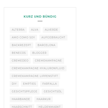
KURZ UND BÜNDIG
ALTERRA
ALVA
ALVERDE
AMO COMO SOY
AUFGEBRAUCHT
BACKREZEPT
BARCELONA
BENECOS
BLOGGER
CREMEDEO
CREMEKAMPAGNE
CREMEKAMPAGNE HYALURONFLUID
CREMEKAMPAGNE LIPPENSTIFT
DIY
EMPTIES
FARFALLA
GESICHTSPFLEGE
GESICHTSÖL
HAARBANDE
HAARKUR
HAARSCHNITT
HELDENMARKT