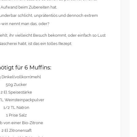
l Aufwand beim Zubereiten hat.
underbar schlicht, unprätentiös und dennoch extrem
-win nennt man das, oder?
ehlt, ihr vielleicht Besuch bekommt, oder einfach so Lust
ascherei habt, ist das ein tolles Rezept.
ötigt für 6 Muffins:
 Dinkel(vollkorn)mehl
50g Zucker
2 El Speisestärke
 TL Weinsteinpackpulver
1/2 TL Natron
1 Prise Salz
b von einer Bio-Zitrone
2 El Zitronensaft