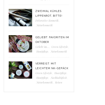
ZWEIMAL KÜHLES
LIPPENROT, BITTE!
Dekorative Kosmetik
,
Naturkosmetik
GELIEBT: FAVORITEN IM
OKTOBER
Geliebt im...
,
Green Lifestyle
,
Hautpflege
,
Naturkosmetik
VERREIST: MIT
LEICHTEM NK-GEPÄCK
Green Lifestyle
,
Haarpflege
,
Hautpflege
,
Nachhaltigkeit
,
Naturkosmetik
,
Reisen