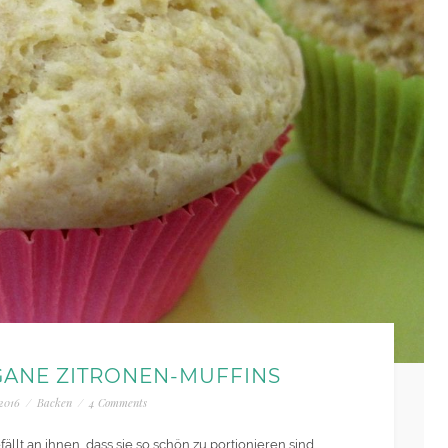
GANE ZITRONEN-MUFFINS
 2016
/
Backen
/
4 Comments
fällt an ihnen, dass sie so schön zu portionieren sind,