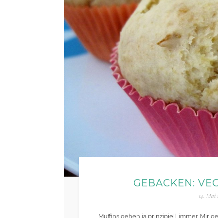
GEBACKEN: VE
14. Mai
Muffins gehen ja prinzipiell immer. Mir ge