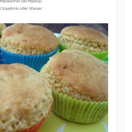
Maiskeimöl (zB Mazola)
 Sojadrink oder Wasser
reen Lifestyle
Haarpflege
,
Dekorative Kosmetik
Naturkosmetik
,
MEIN BESUCH BEIM
NATURFRISEUR BETTINA
NEU: ILIA BEAUTY COLO
MOLINARI
BLOCK LIPSTICKS