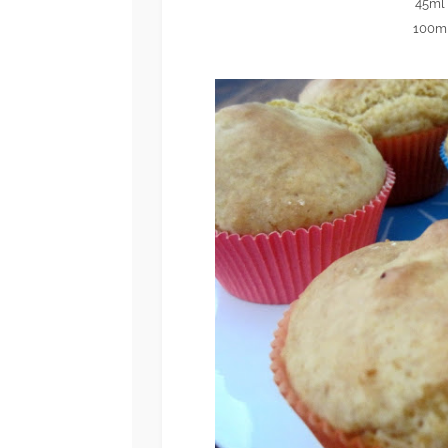
45ml 
100ml
G