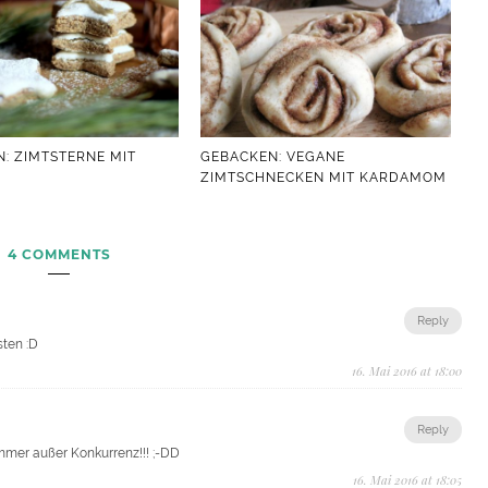
: ZIMTSTERNE MIT
GEBACKEN: VEGANE
ZIMTSCHNECKEN MIT KARDAMOM
4 COMMENTS
Reply
sten :D
16. Mai 2016 at 18:00
Reply
immer außer Konkurrenz!!! ;-DD
16. Mai 2016 at 18:05