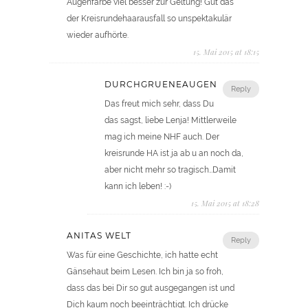
Augenfarbe viel besser zur Geltung! Gut das
der Kreisrundehaarausfall so unspektakulär
wieder aufhörte.
15. Mai 2015 at 18:15
DURCHGRUENEAUGEN
Reply
Das freut mich sehr, dass Du
das sagst, liebe Lenja! Mittlerweile
mag ich meine NHF auch. Der
kreisrunde HA ist ja ab u an noch da,
aber nicht mehr so tragisch…Damit
kann ich leben! :-)
15. Mai 2015 at 18:28
ANITAS WELT
Reply
Was für eine Geschichte, ich hatte echt
Gänsehaut beim Lesen. Ich bin ja so froh,
dass das bei Dir so gut ausgegangen ist und
Dich kaum noch beeinträchtigt. Ich drücke