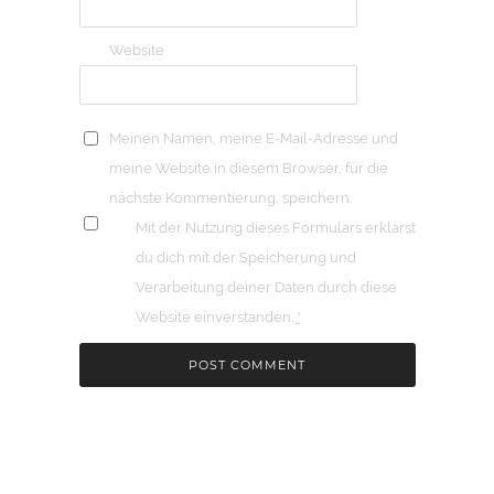
Website
Meinen Namen, meine E-Mail-Adresse und
meine Website in diesem Browser, für die
nächste Kommentierung, speichern.
Mit der Nutzung dieses Formulars erklärst
du dich mit der Speicherung und
Verarbeitung deiner Daten durch diese
Website einverstanden.
*