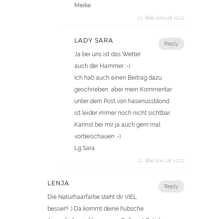
Meike
15. Mai 2015 at 15:35
LADY SARA
Reply
Ja bei uns ist das Wetter
auch der Hammer :-).
Ich hab auch einen Beitrag dazu
geschrieben, aber mein Kommentar
unter dem Post von hasenussblond
ist leider immer noch nicht sichtbar.
Kannst bei mir ja auch gern mal
vorbeischauen :-)
Lg Sara
15. Mai 2015 at 15:57
LENJA
Reply
Die Naturhaarfarbe steht dir VIEL
besser!! :) Da kommt deine hübsche