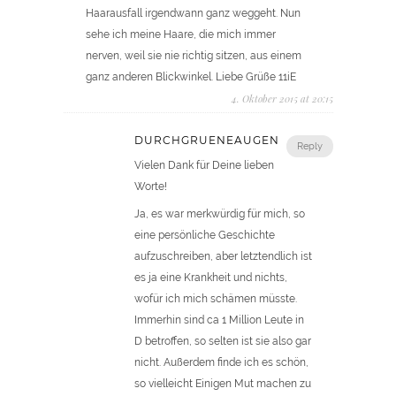
Haarausfall irgendwann ganz weggeht. Nun
sehe ich meine Haare, die mich immer
nerven, weil sie nie richtig sitzen, aus einem
ganz anderen Blickwinkel. Liebe Grüße 11iE
4. Oktober 2015 at 20:15
DURCHGRUENEAUGEN
Reply
Vielen Dank für Deine lieben
Worte!
Ja, es war merkwürdig für mich, so
eine persönliche Geschichte
aufzuschreiben, aber letztendlich ist
es ja eine Krankheit und nichts,
wofür ich mich schämen müsste.
Immerhin sind ca 1 Million Leute in
D betroffen, so selten ist sie also gar
nicht. Außerdem finde ich es schön,
so vielleicht Einigen Mut machen zu