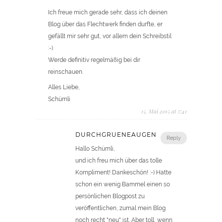
Ich freue mich gerade sehr, dass ich deinen
Blog über das Flechtwerk finden durfte, er
gefällt mir sehr gut, vor allem dein Schreibstil
:-)
Werde definitiv regelmäßig bei dir
reinschauen.
Alles Liebe,
Schümli
15. Mai 2015 at 7:41
DURCHGRUENEAUGEN
Reply
Hallo Schümli,
und ich freu mich über das tolle
Kompliment! Dankeschön! :-) Hatte
schon ein wenig Bammel einen so
persönlichen Blogpost zu
veröffentlichen, zumal mein Blog
noch recht "neu" ist. Aber toll, wenn