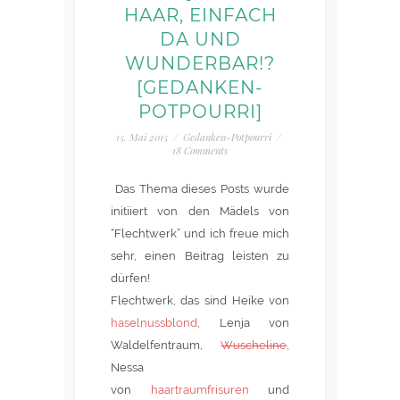
HAAR, EINFACH
DA UND
WUNDERBAR!?
[GEDANKEN-
POTPOURRI]
15. Mai 2015
/
Gedanken-Potpourri
/
18 Comments
Das Thema dieses Posts wurde
initiiert von den Mädels von
“Flechtwerk” und ich freue mich
sehr, einen Beitrag leisten zu
dürfen!
Flechtwerk, das sind Heike von
haselnussblond
, Lenja von
Waldelfentraum,
Wuscheline
,
Nessa
von
haartraumfrisuren
und