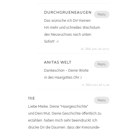
DURCHGRUENEAUGEN
Reply
Das wünsche ich Dir! Keinen
HA mehr und schnelles Wachstum
des Neuwuchses nach unten.
Sofort! :-)
16. Mai 2015 at 20:15
ANITAS WELT
Reply
Dankeschön – Deine Worte
in des Haargottes Ohr ;)
17. Mai 2015 at 15:30
11IE
Reply
Liebe Meike, Deine "Haargeschichte"
und Dein Mut, Deine Geschichte öffentlich zu
erzählen, haben mich sehr beeindruckt. Ich
drücke Dir die Daumen, dass der Kreisrunde-