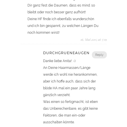
Dir ganz fest die Daumen, dass es mind. so
bleibt oder noch besser ganz aufhört!
Deine HF finde ich ebenfalls wunderschön
und ich bin gespannt, zu welchen Längen Du
noch kommen wirst!
16. Mai 2015 at 7:19
DURCHGRUENEAUGEN
Reply
Danke liebe Anita! :-)
An Deine Haarmassen/Länge
werde ich wohl nie herankommen,
aber ich hoffe auch, dass sich der
blöde HA mal ein paar Jahre lang
gänzlich verzieht.
Was einen so fertigmacht, ist eben
das Unberechenbare, es gibt keine
Faktoren, die man ein-oder
ausschalten könnte.