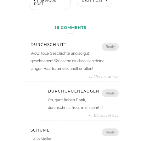
PREVIOUS
NEXT POST
POST
18 COMMENTS
DURCHSCHNITT
Reply
Wow, tolle Geschichte und so gut
geschrieben! Wünsche dir dass sich deine
langen Haarträume schnell erfüllen!
15. Mai 2015 at 7:29
DURCHGRUENEAUGEN
Reply
Oh, ganz lieben Dank,
durchschnitt, freut mich sehr! :-)
15. Mai 2015 at 8:42
SCHÜMLI
Reply
Hallo Meike!