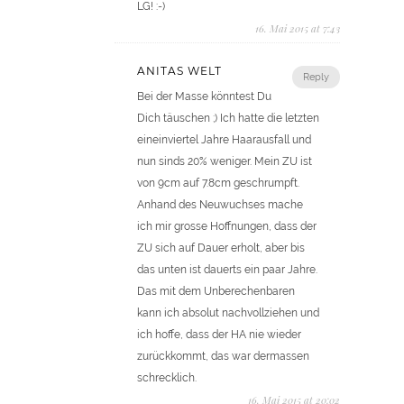
LG! :-)
16. Mai 2015 at 7:43
ANITAS WELT
Reply
Bei der Masse könntest Du
Dich täuschen ;) Ich hatte die letzten
eineinviertel Jahre Haarausfall und
nun sinds 20% weniger. Mein ZU ist
von 9cm auf 7.8cm geschrumpft.
Anhand des Neuwuchses mache
ich mir grosse Hoffnungen, dass der
ZU sich auf Dauer erholt, aber bis
das unten ist dauerts ein paar Jahre.
Das mit dem Unberechenbaren
kann ich absolut nachvollziehen und
ich hoffe, dass der HA nie wieder
zurückkommt, das war dermassen
schrecklich.
16. Mai 2015 at 20:02