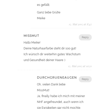
es gefällt.
Ganz liebe Grüße
Meike
15. Mai 2015 at 8:47
MISSMUT
Reply
Hallo Meike!
Deine Naturhaarfarbe steht dir soo gut!
Ich wünsch dir weiterhin gutes Wachstum
und Gesundheit deiner Haare :)
15. Mai 2015 at 10:21
DURCHGRUENEAUGEN
Reply
Oh, vielen Dank liebe
MissMut!
Ja, finally habe ich mich mit meiner
NHF angefreundet, auch wenn ich
sie Ewigkeiten gar nicht mochte.