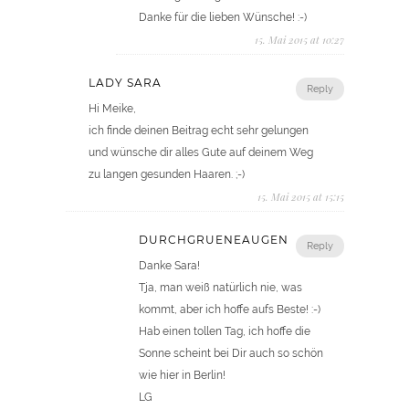
Danke für die lieben Wünsche! :-)
15. Mai 2015 at 10:27
LADY SARA
Reply
Hi Meike,
ich finde deinen Beitrag echt sehr gelungen
und wünsche dir alles Gute auf deinem Weg
zu langen gesunden Haaren. ;-)
15. Mai 2015 at 15:15
DURCHGRUENEAUGEN
Reply
Danke Sara!
Tja, man weiß natürlich nie, was
kommt, aber ich hoffe aufs Beste! :-)
Hab einen tollen Tag, ich hoffe die
Sonne scheint bei Dir auch so schön
wie hier in Berlin!
LG