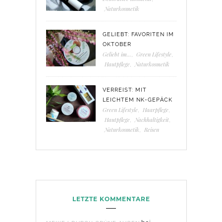
Naturkosmetik
GELIEBT: FAVORITEN IM
OKTOBER
Geliebt im...
,
Green Lifestyle
,
Hautpflege
,
Naturkosmetik
VERREIST: MIT
LEICHTEM NK-GEPÄCK
Green Lifestyle
,
Haarpflege
,
Hautpflege
,
Nachhaltigkeit
,
Naturkosmetik
,
Reisen
LETZTE KOMMENTARE