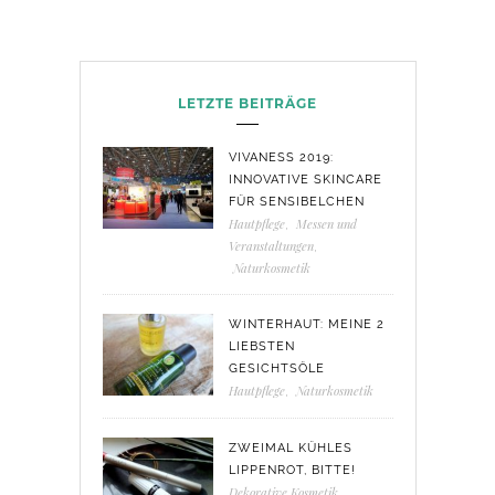
LETZTE BEITRÄGE
VIVANESS 2019:
INNOVATIVE SKINCARE
FÜR SENSIBELCHEN
Hautpflege
,
Messen und
Veranstaltungen
,
Naturkosmetik
WINTERHAUT: MEINE 2
LIEBSTEN
GESICHTSÖLE
Hautpflege
,
Naturkosmetik
ZWEIMAL KÜHLES
LIPPENROT, BITTE!
Dekorative Kosmetik
,