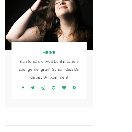
MEIKE
Sich (und) die Welt bunt machen,
aber gerne "grün"! Schön, dass Du
da bist. Willkommen!