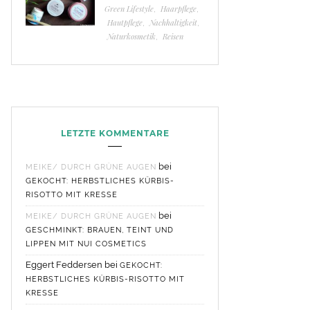
Green Lifestyle
,
Haarpflege
,
Hautpflege
,
Nachhaltigkeit
,
Naturkosmetik
,
Reisen
LETZTE KOMMENTARE
bei
MEIKE/ DURCH GRÜNE AUGEN
GEKOCHT: HERBSTLICHES KÜRBIS-
RISOTTO MIT KRESSE
bei
MEIKE/ DURCH GRÜNE AUGEN
GESCHMINKT: BRAUEN, TEINT UND
LIPPEN MIT NUI COSMETICS
Eggert Feddersen
bei
GEKOCHT:
HERBSTLICHES KÜRBIS-RISOTTO MIT
KRESSE