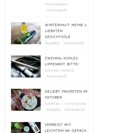
Veranstaltungen
,
Naturkosmetik
WINTERHAUT: MEINE 2
LIEBSTEN
GESICHTSÖLE
Hautpflege
,
Naturkosmetik
ZWEIMAL KÜHLES
LIPPENROT, BITTE!
Dekorative Kosmetik
,
Naturkosmetik
GELIEBT: FAVORITEN IM
OKTOBER
Geliebt im...
,
Green Lifestyle
,
Hautpflege
,
Naturkosmetik
VERREIST: MIT
LEICHTEM NK-GEPÄCK