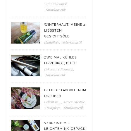
Veranstaltungen
,
Naturkosmetik
WINTERHAUT: MEINE 2
LIEBSTEN
GESICHTSÖLE
Hautpflege
,
Naturkosmetik
ZWEIMAL KÜHLES
LIPPENROT, BITTE!
Dekorative Kosmetik
,
Naturkosmetik
GELIEBT: FAVORITEN IM
OKTOBER
Geliebt im...
,
Green Lifestyle
,
Hautpflege
,
Naturkosmetik
VERREIST: MIT
LEICHTEM NK-GEPÄCK