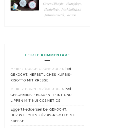
Green Lifestyle
,
Haarpflege
,
Hautpflege
,
Nachhaltigkeit
,
Naturkosmetik
,
Reisen
LETZTE KOMMENTARE
bei
MEIKE/ DURCH GRÜNE AUGEN
GEKOCHT: HERBSTLICHES KÜRBIS-
RISOTTO MIT KRESSE
bei
MEIKE/ DURCH GRÜNE AUGEN
GESCHMINKT: BRAUEN, TEINT UND
LIPPEN MIT NUI COSMETICS
Eggert Feddersen
bei
GEKOCHT:
HERBSTLICHES KÜRBIS-RISOTTO MIT
KRESSE