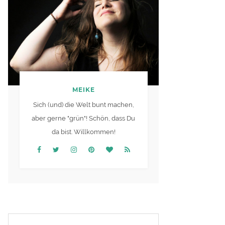
MEIKE
Sich (und) die Welt bunt machen,
aber gerne "grün"! Schön, dass Du
da bist. Willkommen!