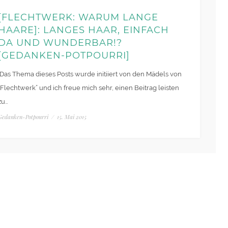
[FLECHTWERK: WARUM LANGE
HAARE]: LANGES HAAR, EINFACH
DA UND WUNDERBAR!?
[GEDANKEN-POTPOURRI]
Das Thema dieses Posts wurde initiiert von den Mädels von
“Flechtwerk” und ich freue mich sehr, einen Beitrag leisten
zu…
Gedanken-Potpourri
/
15. Mai 2015