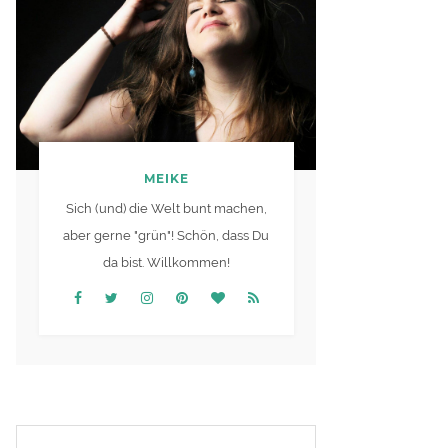
MEIKE
Sich (und) die Welt bunt machen,
aber gerne "grün"! Schön, dass Du
da bist. Willkommen!