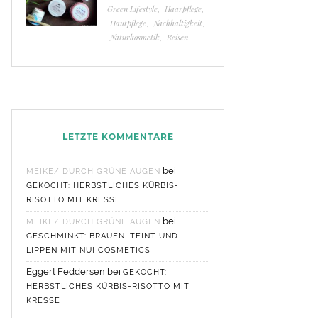
Green Lifestyle
,
Haarpflege
,
Hautpflege
,
Nachhaltigkeit
,
Naturkosmetik
,
Reisen
LETZTE KOMMENTARE
bei
MEIKE/ DURCH GRÜNE AUGEN
GEKOCHT: HERBSTLICHES KÜRBIS-
RISOTTO MIT KRESSE
bei
MEIKE/ DURCH GRÜNE AUGEN
GESCHMINKT: BRAUEN, TEINT UND
LIPPEN MIT NUI COSMETICS
Eggert Feddersen
bei
GEKOCHT:
HERBSTLICHES KÜRBIS-RISOTTO MIT
KRESSE