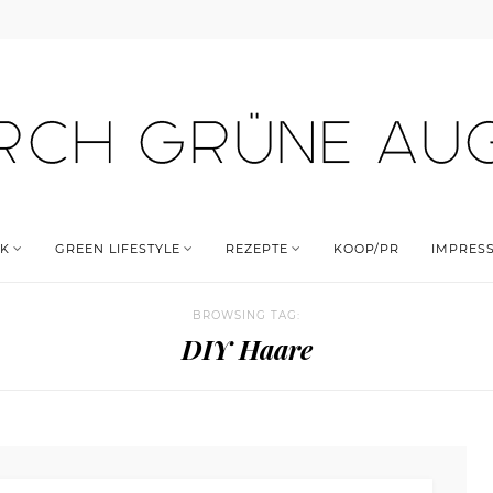
K
GREEN LIFESTYLE
REZEPTE
KOOP/PR
IMPRES
BROWSING TAG:
DIY Haare