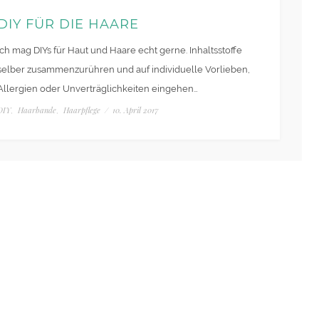
DIY FÜR DIE HAARE
Ich mag DIYs für Haut und Haare echt gerne. Inhaltsstoffe
selber zusammenzurühren und auf individuelle Vorlieben,
Allergien oder Unverträglichkeiten eingehen…
DIY
Haarbande
Haarpflege
/
10. April 2017
,
,