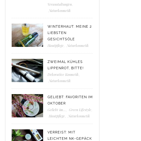
Veranstaltungen
,
Naturkosmetik
WINTERHAUT: MEINE 2
LIEBSTEN
GESICHTSÖLE
Hautpflege
,
Naturkosmetik
ZWEIMAL KÜHLES
LIPPENROT, BITTE!
Dekorative Kosmetik
,
Naturkosmetik
GELIEBT: FAVORITEN IM
OKTOBER
Geliebt im...
,
Green Lifestyle
,
Hautpflege
,
Naturkosmetik
VERREIST: MIT
LEICHTEM NK-GEPÄCK