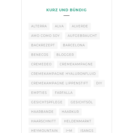
KURZ UND BÜNDIG
ALTERRA
ALVA
ALVERDE
AMO COMO SOY
AUFGEBRAUCHT
BACKREZEPT
BARCELONA
BENECOS
BLOGGER
CREMEDEO
CREMEKAMPAGNE
CREMEKAMPAGNE HYALURONFLUID
CREMEKAMPAGNE LIPPENSTIFT
DIY
EMPTIES
FARFALLA
GESICHTSPFLEGE
GESICHTSÖL
HAARBANDE
HAARKUR
HAARSCHNITT
HELDENMARKT
HEYMOUNTAIN
I+M
ISANGS