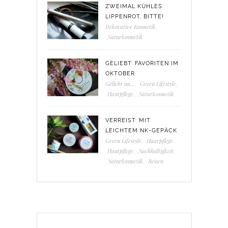
ZWEIMAL KÜHLES
LIPPENROT, BITTE!
Dekorative Kosmetik
,
Naturkosmetik
GELIEBT: FAVORITEN IM
OKTOBER
Geliebt im...
,
Green Lifestyle
,
Hautpflege
,
Naturkosmetik
VERREIST: MIT
LEICHTEM NK-GEPÄCK
Green Lifestyle
,
Haarpflege
,
Hautpflege
,
Nachhaltigkeit
,
Naturkosmetik
,
Reisen