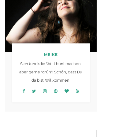
MEIKE
Sich (und) die Welt bunt machen,
aber gerne "grün"! Schön, dass Du
da bist. Willkommen!