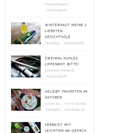
Veranstaltungen
,
Naturkosmetik
WINTERHAUT: MEINE 2
LIEBSTEN
GESICHTSÖLE
Hautpflege
,
Naturkosmetik
ZWEIMAL KÜHLES
LIPPENROT, BITTE!
Dekorative Kosmetik
,
Naturkosmetik
GELIEBT: FAVORITEN IM
OKTOBER
Geliebt im...
,
Green Lifestyle
,
Hautpflege
,
Naturkosmetik
VERREIST: MIT
LEICHTEM NK-GEPÄCK