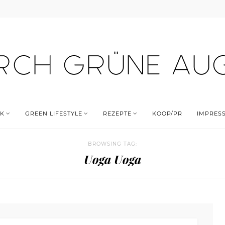
K
GREEN LIFESTYLE
REZEPTE
KOOP/PR
IMPRES
BROWSING TAG:
Uoga Uoga