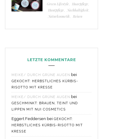
Green Lifestyle
,
Haarpflege
,
Hautpflege
,
Nachhaltigkeit
,
Naturkosmetik
,
Reisen
LETZTE KOMMENTARE
bei
MEIKE/ DURCH GRÜNE AUGEN
GEKOCHT: HERBSTLICHES KÜRBIS-
RISOTTO MIT KRESSE
bei
MEIKE/ DURCH GRÜNE AUGEN
GESCHMINKT: BRAUEN, TEINT UND
LIPPEN MIT NUI COSMETICS
Eggert Feddersen
bei
GEKOCHT:
HERBSTLICHES KÜRBIS-RISOTTO MIT
KRESSE