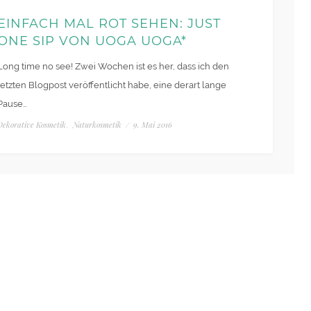
EINFACH MAL ROT SEHEN: JUST
ONE SIP VON UOGA UOGA*
Long time no see! Zwei Wochen ist es her, dass ich den
letzten Blogpost veröffentlicht habe, eine derart lange
Pause…
Dekorative Kosmetik
Naturkosmetik
/
9. Mai 2016
,