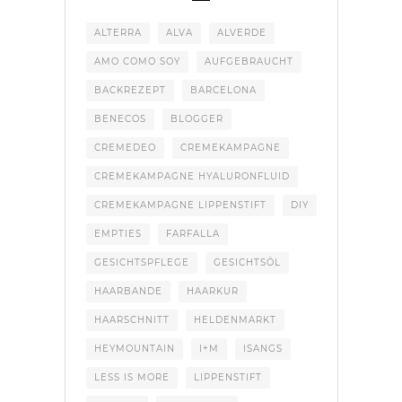
ALTERRA
ALVA
ALVERDE
AMO COMO SOY
AUFGEBRAUCHT
BACKREZEPT
BARCELONA
BENECOS
BLOGGER
CREMEDEO
CREMEKAMPAGNE
CREMEKAMPAGNE HYALURONFLUID
CREMEKAMPAGNE LIPPENSTIFT
DIY
EMPTIES
FARFALLA
GESICHTSPFLEGE
GESICHTSÖL
HAARBANDE
HAARKUR
HAARSCHNITT
HELDENMARKT
HEYMOUNTAIN
I+M
ISANGS
LESS IS MORE
LIPPENSTIFT