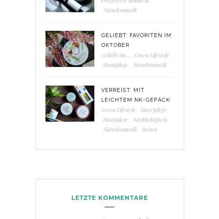
Dekorative Kosmetik
,
Naturkosmetik
GELIEBT: FAVORITEN IM
OKTOBER
Geliebt im...
,
Green Lifestyle
,
Hautpflege
,
Naturkosmetik
VERREIST: MIT
LEICHTEM NK-GEPÄCK
Green Lifestyle
,
Haarpflege
,
Hautpflege
,
Nachhaltigkeit
,
Naturkosmetik
,
Reisen
LETZTE KOMMENTARE