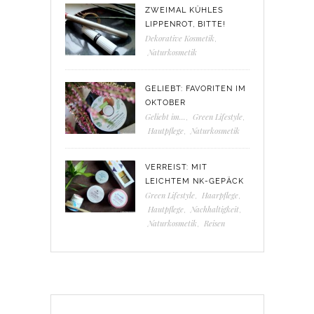
ZWEIMAL KÜHLES
LIPPENROT, BITTE!
Dekorative Kosmetik
,
Naturkosmetik
GELIEBT: FAVORITEN IM
OKTOBER
Geliebt im...
,
Green Lifestyle
,
Hautpflege
,
Naturkosmetik
VERREIST: MIT
LEICHTEM NK-GEPÄCK
Green Lifestyle
,
Haarpflege
,
Hautpflege
,
Nachhaltigkeit
,
Naturkosmetik
,
Reisen