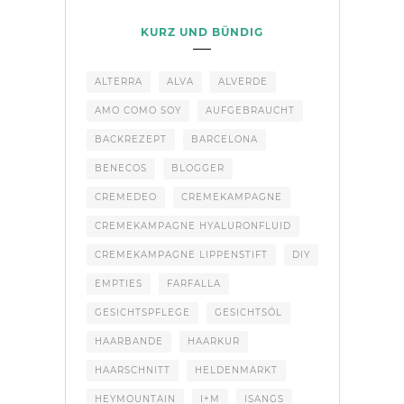
KURZ UND BÜNDIG
ALTERRA
ALVA
ALVERDE
AMO COMO SOY
AUFGEBRAUCHT
BACKREZEPT
BARCELONA
BENECOS
BLOGGER
CREMEDEO
CREMEKAMPAGNE
CREMEKAMPAGNE HYALURONFLUID
CREMEKAMPAGNE LIPPENSTIFT
DIY
EMPTIES
FARFALLA
GESICHTSPFLEGE
GESICHTSÖL
HAARBANDE
HAARKUR
HAARSCHNITT
HELDENMARKT
HEYMOUNTAIN
I+M
ISANGS