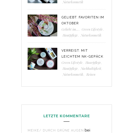
Naturkosmetik
GELIEBT: FAVORITEN IM
OKTOBER
Geliebt im...
,
Green Lifestyle
,
Hautpflege
,
Naturkosmetik
VERREIST: MIT
LEICHTEM NK-GEPÄCK
Green Lifestyle
,
Haarpflege
,
Hautpflege
,
Nachhaltigkeit
,
Naturkosmetik
,
Reisen
LETZTE KOMMENTARE
bei
MEIKE/ DURCH GRÜNE AUGEN