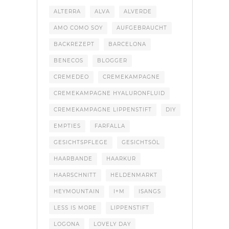
ALTERRA
ALVA
ALVERDE
AMO COMO SOY
AUFGEBRAUCHT
BACKREZEPT
BARCELONA
BENECOS
BLOGGER
CREMEDEO
CREMEKAMPAGNE
CREMEKAMPAGNE HYALURONFLUID
CREMEKAMPAGNE LIPPENSTIFT
DIY
EMPTIES
FARFALLA
GESICHTSPFLEGE
GESICHTSÖL
HAARBANDE
HAARKUR
HAARSCHNITT
HELDENMARKT
HEYMOUNTAIN
I+M
ISANGS
LESS IS MORE
LIPPENSTIFT
LOGONA
LOVELY DAY