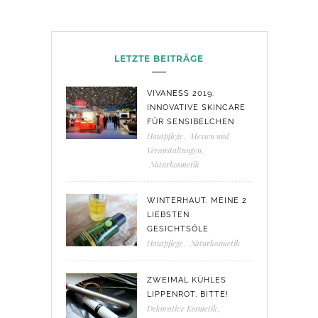
LETZTE BEITRÄGE
VIVANESS 2019:
INNOVATIVE SKINCARE
FÜR SENSIBELCHEN
Hautpflege
,
Messen und
Veranstaltungen
,
Naturkosmetik
WINTERHAUT: MEINE 2
LIEBSTEN
GESICHTSÖLE
Hautpflege
,
Naturkosmetik
ZWEIMAL KÜHLES
LIPPENROT, BITTE!
Dekorative Kosmetik
,