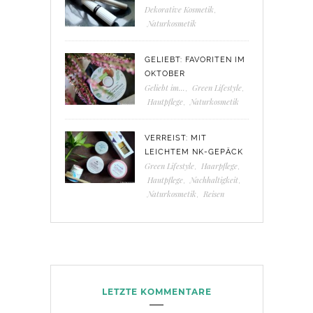
Dekorative Kosmetik
,
Naturkosmetik
GELIEBT: FAVORITEN IM
OKTOBER
Geliebt im...
,
Green Lifestyle
,
Hautpflege
,
Naturkosmetik
VERREIST: MIT
LEICHTEM NK-GEPÄCK
Green Lifestyle
,
Haarpflege
,
Hautpflege
,
Nachhaltigkeit
,
Naturkosmetik
,
Reisen
LETZTE KOMMENTARE