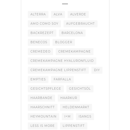
ALTERRA
ALVA
ALVERDE
AMO COMO SOY
AUFGEBRAUCHT
BACKREZEPT
BARCELONA
BENECOS
BLOGGER
CREMEDEO
CREMEKAMPAGNE
CREMEKAMPAGNE HYALURONFLUID
CREMEKAMPAGNE LIPPENSTIFT
DIY
EMPTIES
FARFALLA
GESICHTSPFLEGE
GESICHTSÖL
HAARBANDE
HAARKUR
HAARSCHNITT
HELDENMARKT
HEYMOUNTAIN
I+M
ISANGS
LESS IS MORE
LIPPENSTIFT