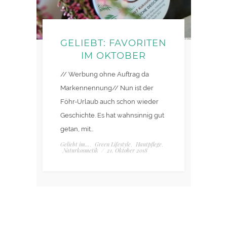
GELIEBT: FAVORITEN
IM OKTOBER
// Werbung ohne Auftrag da
Markennennung// Nun ist der
Föhr-Urlaub auch schon wieder
Geschichte. Es hat wahnsinnig gut
getan, mit…
Geliebt im...
Green Lifestyle
Hautpflege
,
,
,
Naturkosmetik
/
21. Oktober 2018