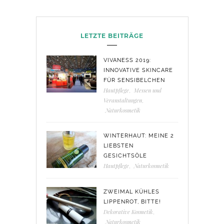
LETZTE BEITRÄGE
VIVANESS 2019:
INNOVATIVE SKINCARE
FÜR SENSIBELCHEN
Hautpflege
,
Messen und
Veranstaltungen
,
Naturkosmetik
WINTERHAUT: MEINE 2
LIEBSTEN
GESICHTSÖLE
Hautpflege
,
Naturkosmetik
ZWEIMAL KÜHLES
LIPPENROT, BITTE!
Dekorative Kosmetik
,
Naturkosmetik