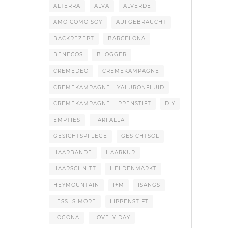
ALTERRA
ALVA
ALVERDE
AMO COMO SOY
AUFGEBRAUCHT
BACKREZEPT
BARCELONA
BENECOS
BLOGGER
CREMEDEO
CREMEKAMPAGNE
CREMEKAMPAGNE HYALURONFLUID
CREMEKAMPAGNE LIPPENSTIFT
DIY
EMPTIES
FARFALLA
GESICHTSPFLEGE
GESICHTSÖL
HAARBANDE
HAARKUR
HAARSCHNITT
HELDENMARKT
HEYMOUNTAIN
I+M
ISANGS
LESS IS MORE
LIPPENSTIFT
LOGONA
LOVELY DAY