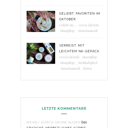
GELIEBT: FAVORITEN IM
OKTOBER
Geliebt im...
,
Green Lifestyle
,
Hautpflege
,
Naturkosmetik
VERREIST: MIT
LEICHTEM NK-GEPÄCK
Green Lifestyle
,
Haarpflege
,
Hautpflege
,
Nachhaltigkeit
,
Naturkosmetik
,
Reisen
LETZTE KOMMENTARE
bei
MEIKE/ DURCH GRÜNE AUGEN