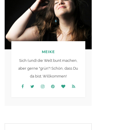
MEIKE
Sich (und) die Welt bunt machen,
aber gerne "grün"! Schön, dass Du
da bist. Willkommen!