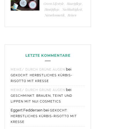
Green Lifestyle
,
Haarpflege
,
Hautpflege
,
Nachhaltigkeit
,
Naturkosmetik
,
Reisen
LETZTE KOMMENTARE
bei
MEIKE/ DURCH GRÜNE AUGEN
GEKOCHT: HERBSTLICHES KÜRBIS-
RISOTTO MIT KRESSE
bei
MEIKE/ DURCH GRÜNE AUGEN
GESCHMINKT: BRAUEN, TEINT UND
LIPPEN MIT NUI COSMETICS
Eggert Feddersen
bei
GEKOCHT:
HERBSTLICHES KÜRBIS-RISOTTO MIT
KRESSE