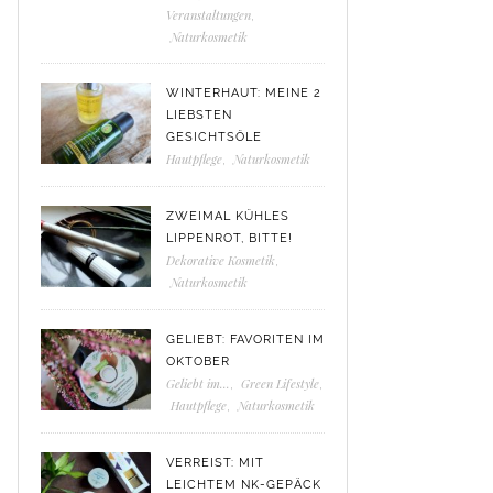
Veranstaltungen
,
Naturkosmetik
WINTERHAUT: MEINE 2
LIEBSTEN
GESICHTSÖLE
Hautpflege
,
Naturkosmetik
ZWEIMAL KÜHLES
LIPPENROT, BITTE!
Dekorative Kosmetik
,
Naturkosmetik
GELIEBT: FAVORITEN IM
OKTOBER
Geliebt im...
,
Green Lifestyle
,
Hautpflege
,
Naturkosmetik
VERREIST: MIT
LEICHTEM NK-GEPÄCK