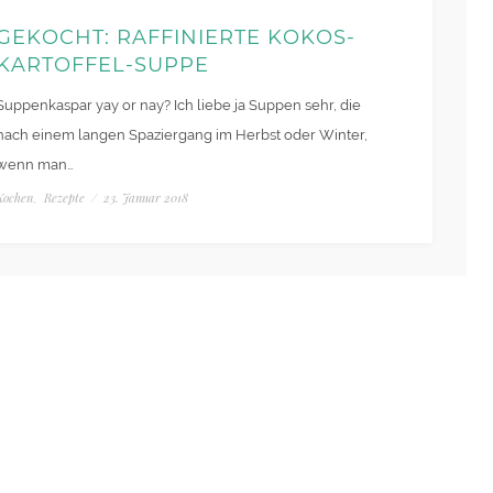
GEKOCHT: RAFFINIERTE KOKOS-
KARTOFFEL-SUPPE
Suppenkaspar yay or nay? Ich liebe ja Suppen sehr, die
nach einem langen Spaziergang im Herbst oder Winter,
wenn man…
Kochen
Rezepte
/
23. Januar 2018
,