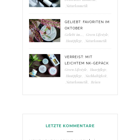
Naturkosmetik
GELIEBT: FAVORITEN IM
OKTOBER
Geliebt im...
,
Green Lifestyle
,
Hautpflege
,
Naturkosmetik
VERREIST: MIT
LEICHTEM NK-GEPÄCK
Green Lifestyle
,
Haarpflege
,
Hautpflege
,
Nachhaltigkeit
,
Naturkosmetik
,
Reisen
LETZTE KOMMENTARE