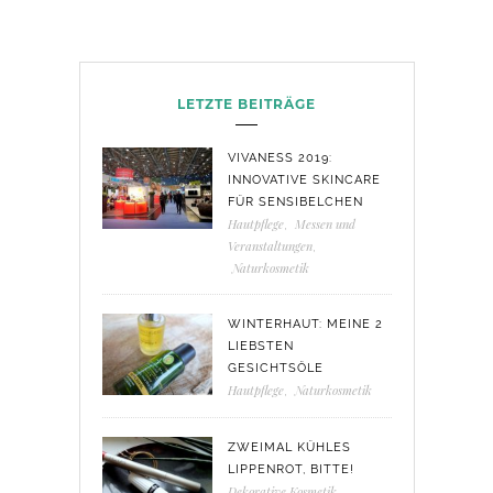
LETZTE BEITRÄGE
VIVANESS 2019:
INNOVATIVE SKINCARE
FÜR SENSIBELCHEN
Hautpflege
,
Messen und
Veranstaltungen
,
Naturkosmetik
WINTERHAUT: MEINE 2
LIEBSTEN
GESICHTSÖLE
Hautpflege
,
Naturkosmetik
ZWEIMAL KÜHLES
LIPPENROT, BITTE!
Dekorative Kosmetik
,