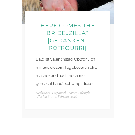
HERE COMES THE
BRIDE..ZILLA?
[GEDANKEN-
POTPOURRI]
Bald ist Valentinstag. Obwohl ich
mir aus diesem Tag absolut nichts
mache (und auch noch nie
gemacht habe), schwingt dieses…
Gedanken-Potpourri
Green Lifestyle
,
,
Hochzeit
/
7. Februar 2016