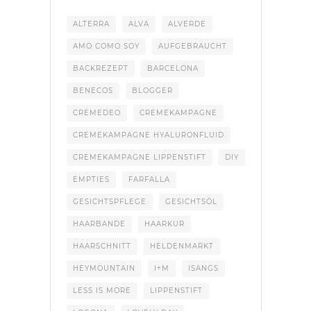
ALTERRA
ALVA
ALVERDE
AMO COMO SOY
AUFGEBRAUCHT
BACKREZEPT
BARCELONA
BENECOS
BLOGGER
CREMEDEO
CREMEKAMPAGNE
CREMEKAMPAGNE HYALURONFLUID
CREMEKAMPAGNE LIPPENSTIFT
DIY
EMPTIES
FARFALLA
GESICHTSPFLEGE
GESICHTSÖL
HAARBANDE
HAARKUR
HAARSCHNITT
HELDENMARKT
HEYMOUNTAIN
I+M
ISANGS
LESS IS MORE
LIPPENSTIFT