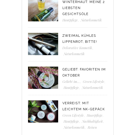
WINTERHAUT: MEINE 2
LIEBSTEN
GESICHTSÖLE
Hautpflege
,
Naturkosmetik
ZWEIMAL KÜHLES
LIPPENROT, BITTE!
Dekorative Kosmetik
,
Naturkosmetik
GELIEBT: FAVORITEN IM
OKTOBER
Geliebt im...
,
Green Lifestyle
,
Hautpflege
,
Naturkosmetik
VERREIST: MIT
LEICHTEM NK-GEPÄCK
Green Lifestyle
,
Haarpflege
,
Hautpflege
,
Nachhaltigkeit
,
Naturkosmetik
,
Reisen