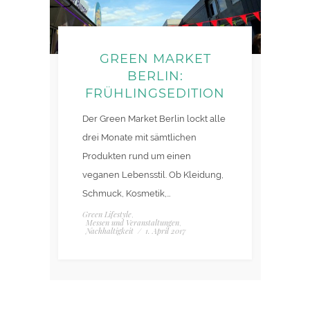
GREEN MARKET
BERLIN:
FRÜHLINGSEDITION
Der Green Market Berlin lockt alle
drei Monate mit sämtlichen
Produkten rund um einen
veganen Lebensstil. Ob Kleidung,
Schmuck, Kosmetik,…
Green Lifestyle
,
Messen und Veranstaltungen
,
Nachhaltigkeit
/
1. April 2017