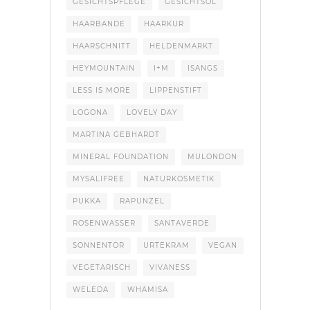
GESICHTSPFLEGE
GESICHTSÖL
HAARBANDE
HAARKUR
HAARSCHNITT
HELDENMARKT
HEYMOUNTAIN
I+M
ISANGS
LESS IS MORE
LIPPENSTIFT
LOGONA
LOVELY DAY
MARTINA GEBHARDT
MINERAL FOUNDATION
MULONDON
MYSALIFREE
NATURKOSMETIK
PUKKA
RAPUNZEL
ROSENWASSER
SANTAVERDE
SONNENTOR
URTEKRAM
VEGAN
VEGETARISCH
VIVANESS
WELEDA
WHAMISA