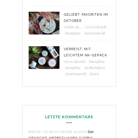
GELIEBT: FAVORITEN IM
OKTOBER
Geliebt im...
,
Green Lifestyle
,
Hautpflege
,
Naturkosmetik
VERREIST: MIT
LEICHTEM NK-GEPÄCK
Green Lifestyle
,
Haarpflege
,
Hautpflege
,
Nachhaltigkeit
,
Naturkosmetik
,
Reisen
LETZTE KOMMENTARE
bei
MEIKE/ DURCH GRÜNE AUGEN