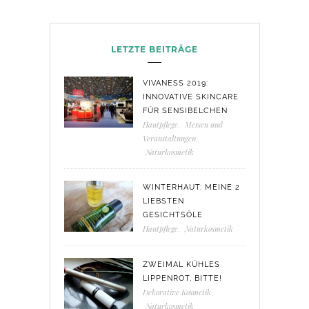
LETZTE BEITRÄGE
VIVANESS 2019:
INNOVATIVE SKINCARE
FÜR SENSIBELCHEN
Hautpflege
,
Messen und
Veranstaltungen
,
Naturkosmetik
WINTERHAUT: MEINE 2
LIEBSTEN
GESICHTSÖLE
Hautpflege
,
Naturkosmetik
ZWEIMAL KÜHLES
LIPPENROT, BITTE!
Dekorative Kosmetik
,
Naturkosmetik