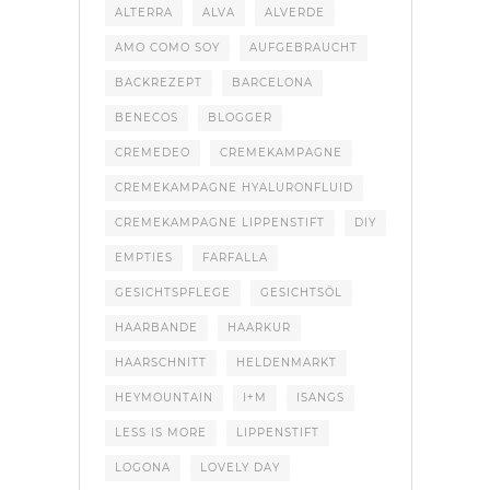
ALTERRA
ALVA
ALVERDE
AMO COMO SOY
AUFGEBRAUCHT
BACKREZEPT
BARCELONA
BENECOS
BLOGGER
CREMEDEO
CREMEKAMPAGNE
CREMEKAMPAGNE HYALURONFLUID
CREMEKAMPAGNE LIPPENSTIFT
DIY
EMPTIES
FARFALLA
GESICHTSPFLEGE
GESICHTSÖL
HAARBANDE
HAARKUR
HAARSCHNITT
HELDENMARKT
HEYMOUNTAIN
I+M
ISANGS
LESS IS MORE
LIPPENSTIFT
LOGONA
LOVELY DAY