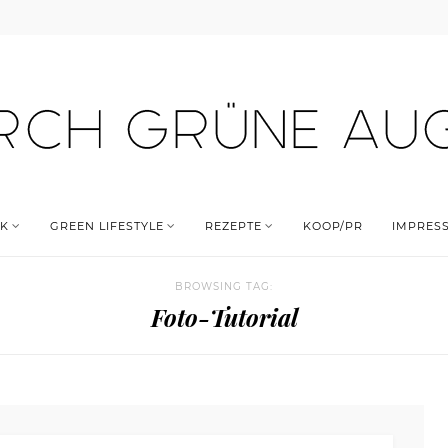
K
GREEN LIFESTYLE
REZEPTE
KOOP/PR
IMPRES
BROWSING TAG:
Foto-Tutorial