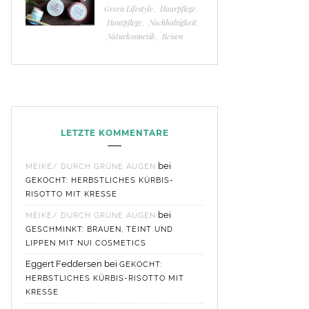
Green Lifestyle
,
Haarpflege
,
Hautpflege
,
Nachhaltigkeit
,
Naturkosmetik
,
Reisen
LETZTE KOMMENTARE
bei
MEIKE/ DURCH GRÜNE AUGEN
GEKOCHT: HERBSTLICHES KÜRBIS-
RISOTTO MIT KRESSE
bei
MEIKE/ DURCH GRÜNE AUGEN
GESCHMINKT: BRAUEN, TEINT UND
LIPPEN MIT NUI COSMETICS
Eggert Feddersen
bei
GEKOCHT:
HERBSTLICHES KÜRBIS-RISOTTO MIT
KRESSE