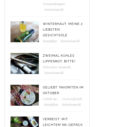
Veranstaltungen
,
Naturkosmetik
WINTERHAUT: MEINE 2
LIEBSTEN
GESICHTSÖLE
Hautpflege
,
Naturkosmetik
ZWEIMAL KÜHLES
LIPPENROT, BITTE!
Dekorative Kosmetik
,
Naturkosmetik
GELIEBT: FAVORITEN IM
OKTOBER
Geliebt im...
,
Green Lifestyle
,
Hautpflege
,
Naturkosmetik
VERREIST: MIT
LEICHTEM NK-GEPÄCK