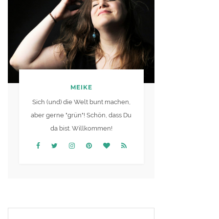
MEIKE
Sich (und) die Welt bunt machen,
aber gerne "grün"! Schön, dass Du
da bist. Willkommen!