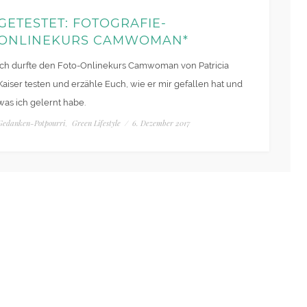
GETESTET: FOTOGRAFIE-
ONLINEKURS CAMWOMAN*
Ich durfte den Foto-Onlinekurs Camwoman von Patricia
Kaiser testen und erzähle Euch, wie er mir gefallen hat und
was ich gelernt habe.
Gedanken-Potpourri
Green Lifestyle
/
6. Dezember 2017
,