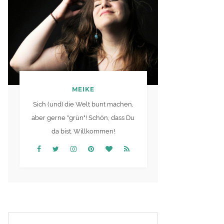
MEIKE
Sich (und) die Welt bunt machen,
aber gerne "grün"! Schön, dass Du
da bist. Willkommen!