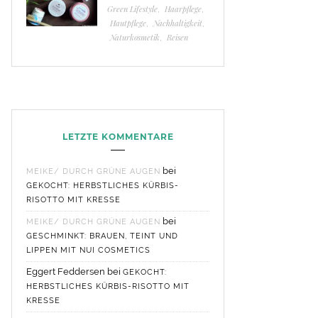
Green Lifestyle
,
Haarpflege
,
Hautpflege
,
Nachhaltigkeit
,
Naturkosmetik
,
Reisen
LETZTE KOMMENTARE
bei
MEIKE/ DURCH GRÜNE AUGEN
GEKOCHT: HERBSTLICHES KÜRBIS-
RISOTTO MIT KRESSE
bei
MEIKE/ DURCH GRÜNE AUGEN
GESCHMINKT: BRAUEN, TEINT UND
LIPPEN MIT NUI COSMETICS
Eggert Feddersen
bei
GEKOCHT:
HERBSTLICHES KÜRBIS-RISOTTO MIT
KRESSE