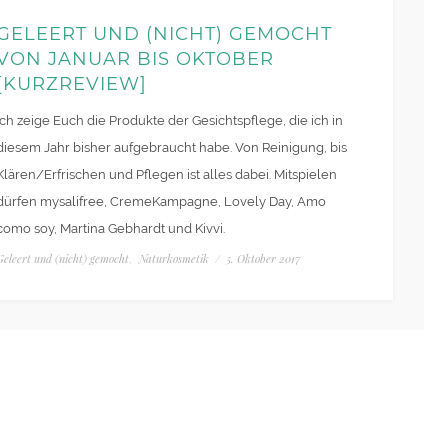
GELEERT UND (NICHT) GEMOCHT
VON JANUAR BIS OKTOBER
[KURZREVIEW]
Ich zeige Euch die Produkte der Gesichtspflege, die ich in
diesem Jahr bisher aufgebraucht habe. Von Reinigung, bis
Klären/Erfrischen und Pflegen ist alles dabei. Mitspielen
dürfen mysalifree, CremeKampagne, Lovely Day, Amo
como soy, Martina Gebhardt und Kivvi.
Geleert und (nicht) gemocht
Naturkosmetik
/
5. Oktober 2017
,