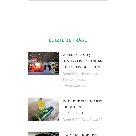
LETZTE BEITRÄGE
VIVANESS 2019:
INNOVATIVE SKINCARE
FÜR SENSIBELCHEN
Hautpflege
,
Messen und
Veranstaltungen
,
Naturkosmetik
WINTERHAUT: MEINE 2
LIEBSTEN
GESICHTSÖLE
Hautpflege
,
Naturkosmetik
ZWEIMAL KÜHLES