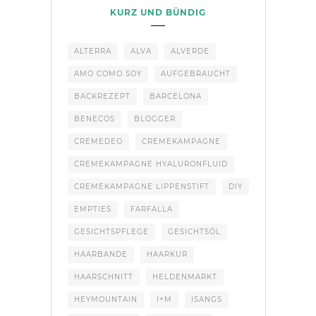
KURZ UND BÜNDIG
ALTERRA
ALVA
ALVERDE
AMO COMO SOY
AUFGEBRAUCHT
BACKREZEPT
BARCELONA
BENECOS
BLOGGER
CREMEDEO
CREMEKAMPAGNE
CREMEKAMPAGNE HYALURONFLUID
CREMEKAMPAGNE LIPPENSTIFT
DIY
EMPTIES
FARFALLA
GESICHTSPFLEGE
GESICHTSÖL
HAARBANDE
HAARKUR
HAARSCHNITT
HELDENMARKT
HEYMOUNTAIN
I+M
ISANGS