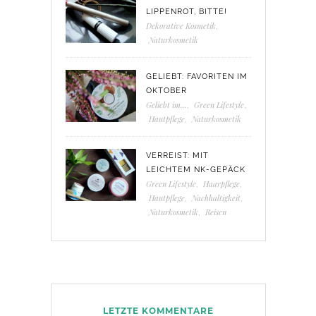
LIPPENROT, BITTE!
Dekorative Kosmetik
,
Naturkosmetik
GELIEBT: FAVORITEN IM
OKTOBER
Geliebt im...
,
Green Lifestyle
,
Hautpflege
,
Naturkosmetik
VERREIST: MIT
LEICHTEM NK-GEPÄCK
Green Lifestyle
,
Haarpflege
,
Hautpflege
,
Nachhaltigkeit
,
Naturkosmetik
,
Reisen
LETZTE KOMMENTARE