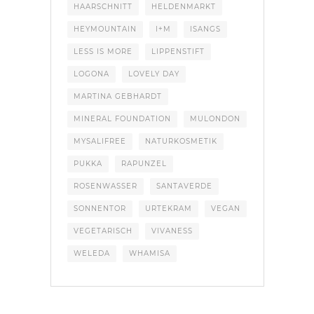
HAARSCHNITT
HELDENMARKT
HEYMOUNTAIN
I+M
ISANGS
LESS IS MORE
LIPPENSTIFT
LOGONA
LOVELY DAY
MARTINA GEBHARDT
MINERAL FOUNDATION
MULONDON
MYSALIFREE
NATURKOSMETIK
PUKKA
RAPUNZEL
ROSENWASSER
SANTAVERDE
SONNENTOR
URTEKRAM
VEGAN
VEGETARISCH
VIVANESS
WELEDA
WHAMISA