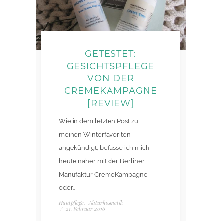
GETESTET:
GESICHTSPFLEGE
VON DER
CREMEKAMPAGNE
[REVIEW]
Wie in dem letzten Post zu
meinen Winterfavoriten
angekündigt, befasse ich mich
heute näher mit der Berliner
Manufaktur CremeKampagne,
oder…
Hautpflege
Naturkosmetik
,
/
21. Februar 2016