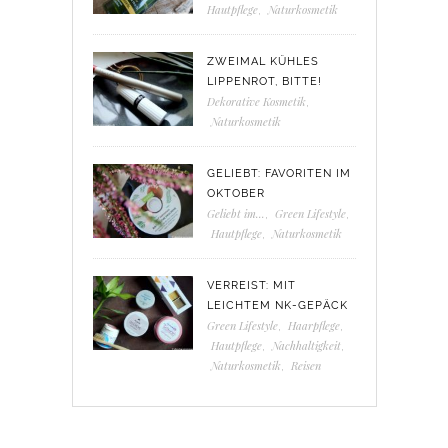
Hautpflege
,
Naturkosmetik
ZWEIMAL KÜHLES
LIPPENROT, BITTE!
Dekorative Kosmetik
,
Naturkosmetik
GELIEBT: FAVORITEN IM
OKTOBER
Geliebt im...
,
Green Lifestyle
,
Hautpflege
,
Naturkosmetik
VERREIST: MIT
LEICHTEM NK-GEPÄCK
Green Lifestyle
,
Haarpflege
,
Hautpflege
,
Nachhaltigkeit
,
Naturkosmetik
,
Reisen