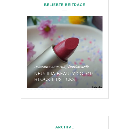
BELIEBTE BEITRÄGE
metik
Naturkosmetik
DIY
Haarpflege
Naturkosmetik
,
,
,
A BEAUTY COLOR
GETESTET: LAVAERDE FÜR
PSTICKS
DIE HAARWÄSCHE*
ARCHIVE