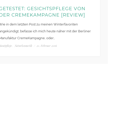
GETESTET: GESICHTSPFLEGE VON
DER CREMEKAMPAGNE [REVIEW]
Wie in dem letzten Post zu meinen Winterfavoriten
angekündigt, befasse ich mich heute näher mit der Berliner
Manufaktur CremeKampagne, oder…
Hautpflege
Naturkosmetik
/
21. Februar 2016
,