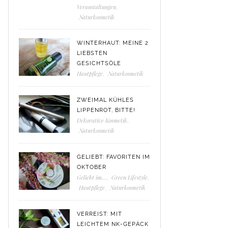
Veranstaltungen
,
Naturkosmetik
WINTERHAUT: MEINE 2
LIEBSTEN
GESICHTSÖLE
Hautpflege
,
Naturkosmetik
ZWEIMAL KÜHLES
LIPPENROT, BITTE!
Dekorative Kosmetik
,
Naturkosmetik
GELIEBT: FAVORITEN IM
OKTOBER
Geliebt im...
,
Green Lifestyle
,
Hautpflege
,
Naturkosmetik
VERREIST: MIT
LEICHTEM NK-GEPÄCK