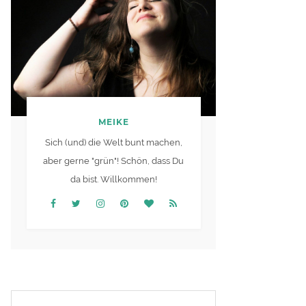
MEIKE
Sich (und) die Welt bunt machen,
aber gerne "grün"! Schön, dass Du
da bist. Willkommen!