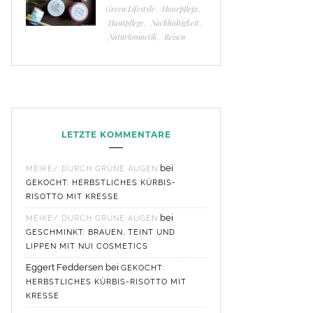
Green Lifestyle
,
Haarpflege
,
Hautpflege
,
Nachhaltigkeit
,
Naturkosmetik
,
Reisen
LETZTE KOMMENTARE
bei
MEIKE/ DURCH GRÜNE AUGEN
GEKOCHT: HERBSTLICHES KÜRBIS-
RISOTTO MIT KRESSE
bei
MEIKE/ DURCH GRÜNE AUGEN
GESCHMINKT: BRAUEN, TEINT UND
LIPPEN MIT NUI COSMETICS
Eggert Feddersen
bei
GEKOCHT:
HERBSTLICHES KÜRBIS-RISOTTO MIT
KRESSE