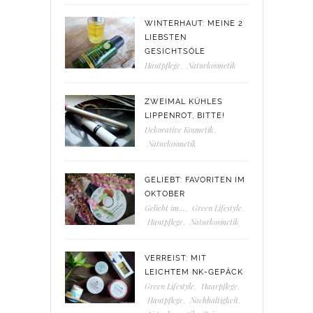
WINTERHAUT: MEINE 2
LIEBSTEN
GESICHTSÖLE
Hautpflege
,
Naturkosmetik
ZWEIMAL KÜHLES
LIPPENROT, BITTE!
Dekorative Kosmetik
,
Naturkosmetik
GELIEBT: FAVORITEN IM
OKTOBER
Geliebt im...
,
Green Lifestyle
,
Hautpflege
,
Naturkosmetik
VERREIST: MIT
LEICHTEM NK-GEPÄCK
Green Lifestyle
,
Haarpflege
,
Hautpflege
,
Nachhaltigkeit
,