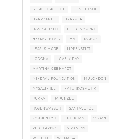
GESICHTSPFLEGE
GESICHTSÖL
HAARBANDE
HAARKUR
HAARSCHNITT
HELDENMARKT
HEYMOUNTAIN
I+M
ISANGS
LESS IS MORE
LIPPENSTIFT
LOGONA
LOVELY DAY
MARTINA GEBHARDT
MINERAL FOUNDATION
MULONDON
MYSALIFREE
NATURKOSMETIK
PUKKA
RAPUNZEL
ROSENWASSER
SANTAVERDE
SONNENTOR
URTEKRAM
VEGAN
VEGETARISCH
VIVANESS
WELEDA
WHAMISA