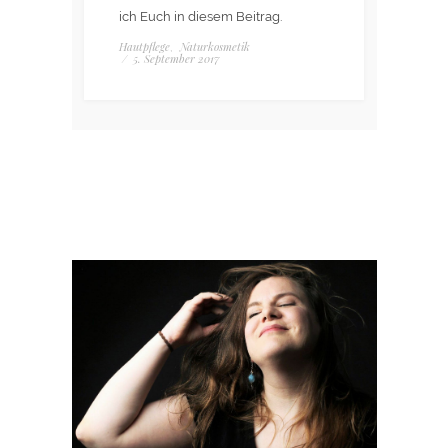
ich Euch in diesem Beitrag.
Hautpflege
Naturkosmetik
,
/
5. September 2017